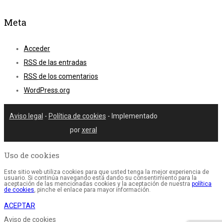
Meta
Acceder
RSS
de las entradas
RSS
de los comentarios
WordPress.org
Aviso legal
-
Política de cookies
- Implementado
por
xeral
Uso de cookies
Este sitio web utiliza cookies para que usted tenga la mejor experiencia de
usuario. Si continúa navegando está dando su consentimiento para la
aceptación de las mencionadas cookies y la aceptación de nuestra
política
de cookies
, pinche el enlace para mayor información.
ACEPTAR
Aviso de cookies